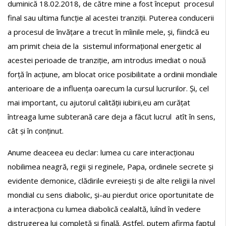
duminică 18.02.2018, de către mine a fost început procesul
final sau ultima funcție al acestei tranziții. Puterea conducerii
a procesul de învățare a trecut în mîinile mele, și, fiindcă eu
am primit cheia de la sistemul informațional energetic al
acestei perioade de tranziție, am introdus imediat o nouă
forță în acțiune, am blocat orice posibilitate a ordinii mondiale
anterioare de a influența oarecum la cursul lucrurilor. Și, cel
mai important, cu ajutorul calității iubirii,eu am curățat
întreaga lume subterană care deja a făcut lucrul atît în sens,
cât și în conținut.
Anume deaceea eu declar: lumea cu care interacționau
nobilimea neagră, regii și reginele, Papa, ordinele secrete și
evidente demonice, clădirile evreiești și de alte religii la nivel
mondial cu sens diabolic, și-au pierdut orice oportunitate de
a interacționa cu lumea diabolică cealaltă, luînd în vedere
distrugerea lui completă și finală. Astfel, putem afirma faptul