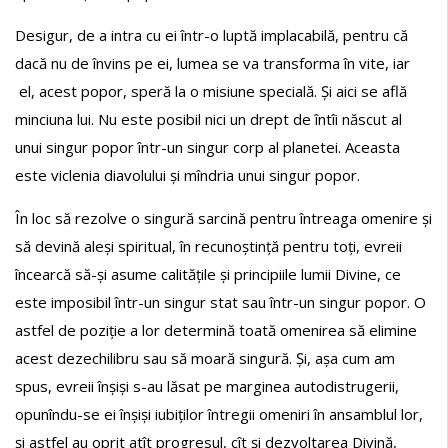
Desigur, de a intra cu ei într-o luptă implacabilă, pentru că
dacă nu de învins pe ei, lumea se va transforma în vite, iar
el, acest popor, speră la o misiune specială. Și aici se află
minciuna lui. Nu este posibil nici un drept de întîi născut al
unui singur popor într-un singur corp al planetei. Aceasta
este viclenia diavolului și mîndria unui singur popor.
În loc să rezolve o singură sarcină pentru întreaga omenire și
să devină aleși spiritual, în recunoștință pentru toți, evreii
încearcă să-și asume calitățile și principiile lumii Divine, ce
este imposibil într-un singur stat sau într-un singur popor. O
astfel de poziție a lor determină toată omenirea să elimine
acest dezechilibru sau să moară singură. Și, așa cum am
spus, evreii înșiși s-au lăsat pe marginea autodistrugerii,
opunîndu-se ei înșiși iubiților întregii omeniri în ansamblul lor,
și astfel au oprit atît progresul, cît și dezvoltarea Divină,