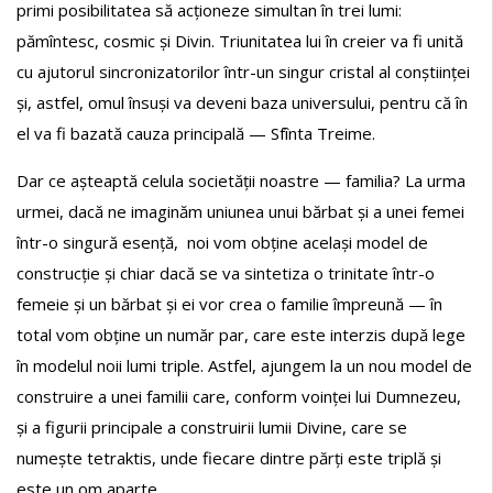
primi posibilitatea să acționeze simultan în trei lumi:
pămîntesc, cosmic și Divin. Triunitatea lui în creier va fi unită
cu ajutorul sincronizatorilor într-un singur cristal al conștiinței
și, astfel, omul însuși va deveni baza universului, pentru că în
el va fi bazată cauza principală — Sfînta Treime.
Dar ce așteaptă celula societății noastre — familia? La urma
urmei, dacă ne imaginăm uniunea unui bărbat și a unei femei
într-o singură esență, noi vom obține același model de
construcție și chiar dacă se va sintetiza o trinitate într-o
femeie și un bărbat și ei vor crea o familie împreună — în
total vom obține un număr par, care este interzis după lege
în modelul noii lumi triple. Astfel, ajungem la un nou model de
construire a unei familii care, conform voinței lui Dumnezeu,
și a figurii principale a construirii lumii Divine, care se
numește tetraktis, unde fiecare dintre părți este triplă și
este un om aparte.