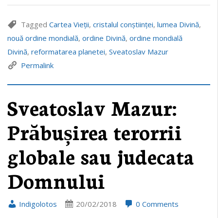
Tagged
Cartea Vieții
,
cristalul conștiinței
,
lumea Divină
,
nouă ordine mondială
,
ordine Divină
,
ordine mondială
Divină
,
reformatarea planetei
,
Sveatoslav Mazur
Permalink
Sveatoslav Mazur:
Prăbușirea terorrii
globale sau judecata
Domnului
Indigolotos
20/02/2018
0 Comments