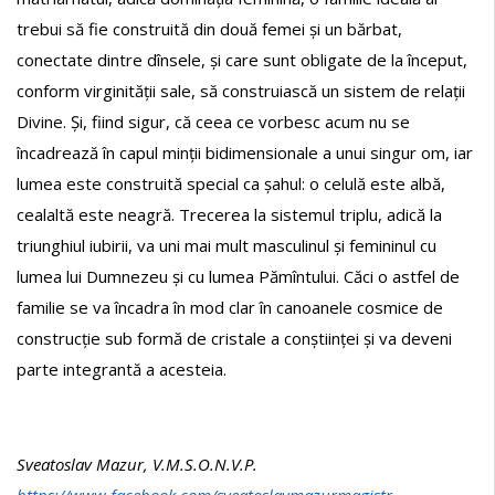
trebui să fie construită din două femei și un bărbat,
conectate dintre dînsele, și care sunt obligate de la început,
conform virginității sale, să construiască un sistem de relații
Divine. Și, fiind sigur, că ceea ce vorbesc acum nu se
încadrează în capul minții bidimensionale a unui singur om, iar
lumea este construită special ca șahul: o celulă este albă,
cealaltă este neagră. Trecerea la sistemul triplu, adică la
triunghiul iubirii, va uni mai mult masculinul și femininul cu
lumea lui Dumnezeu și cu lumea Pămîntului. Căci o astfel de
familie se va încadra în mod clar în canoanele cosmice de
construcție sub formă de cristale a conștiinței și va deveni
parte integrantă a acesteia.
Sveatoslav Mazur, V.M.S.O.N.V.P.
https://www.facebook.com/sveatoslavmazurmagistr