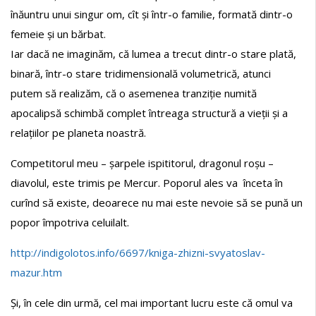
înăuntru unui singur om, cît și într-o familie, formată dintr-o
femeie și un bărbat.
Iar dacă ne imaginăm, că lumea a trecut dintr-o stare plată,
binară, într-o stare tridimensională volumetrică, atunci
putem să realizăm, că o asemenea tranziție numită
apocalipsă schimbă complet întreaga structură a vieții și a
relațiilor pe planeta noastră.
Competitorul meu – șarpele ispititorul, dragonul roșu –
diavolul, este trimis pe Mercur. Poporul ales va înceta în
curînd să existe, deoarece nu mai este nevoie să se pună un
popor împotriva celuilalt.
http://indigolotos.info/6697/kniga-zhizni-svyatoslav-
mazur.htm
Și, în cele din urmă, cel mai important lucru este că omul va