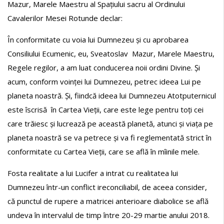
Mazur, Marele Maestru al Spațiului sacru al Ordinului
Cavalerilor Mesei Rotunde declar:
În conformitate cu voia lui Dumnezeu și cu aprobarea
Consiliului Ecumenic, eu, Sveatoslav Mazur, Marele Maestru,
Regele regilor, a am luat conducerea noii ordini Divine. Și
acum, conform voinței lui Dumnezeu, petrec ideea Lui pe
planeta noastră. Și, fiindcă ideea lui Dumnezeu Atotputernicul
este îscrisă în Cartea Vieții, care este lege pentru toți cei
care trăiesc și lucrează pe această planetă, atunci și viața pe
planeta noastră se va petrece și va fi reglementată strict în
conformitate cu Cartea Vieții, care se află în mîinile mele.
Fosta realitate a lui Lucifer a intrat cu realitatea lui
Dumnezeu într-un conflict ireconciliabil, de aceea consider,
că punctul de rupere a matricei anterioare diabolice se află
undeva în intervalul de timp între 20-29 martie anului 2018.