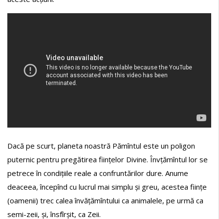
Dacă pe scurt, planeta noastră Pămîntul este un poligon
puternic pentru pregătirea ființelor Divine. Învțămîntul lor se
petrece în condițiile reale a confruntărilor dure. Anume
deaceea, începînd cu lucrul mai simplu și greu, acestea ființe
(oamenii) trec calea învățămîntului ca animalele, pe urmă ca
semi-zeii, și, însfîrșit, ca Zeii.