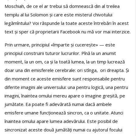
Moschiah, de ce el ar trebui să domnească din al treilea
templu al lui Solomon și care este misterul chivotului
legămîntului? Voi răspunde la toate aceste întrebări în acest
text și sper că proprietarii Facebook nu mă vor mai interzice.
Prin urmare, principiul «împarte și cucerește» — este
principiul construirii tuturor lucrurilor. Pînă la un anumit
moment, la un om, ca și la toată lumea, la un timp lucrează
doar una din emisferele cerebrale: ori stînga, ori dreapta. Și
din moment ce aceste emisfere sunt responsabile pentru
diferite imagini ale universului: una pentru logică, una pentru
imagini, înaintea omului mereu apare o imagine greșită, pe
jumătate. Ea poate fi adevărată numai dacă ambele
emisfere umane funcționează sincron, ca o unitate. Atunci
înaintea omului apare lumea adevărului. Este posibil de
sincronizat aceste două jumătăți numai cu ajutorul focului