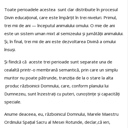
Toate perioadele acestea sunt clar distribuite în procesul
Divin educațional, care este împărțit în trei niveluri. Primul,
trei mii de ani — începutul animalului omului. O mie de ani
este un sistem uman mixt al semizeului și jumătății animalului.
Și, în final, trei mii de ani este dezvoltarea Divină a omului
însuși.
Și fiindcă că aceste trei perioade sunt separate una de
cealaltă printr-o membrană semantică, prin care un simplu
muritor nu poate pătrunde, tranziția de la o stare la alta
produc războinicii Domnului, care, conform planului lui
Dumnezeu, sunt înzestrați cu puteri, cunoștințe și capacități
speciale.
Anume deaceea, eu, războinicul Domnului, Marele Maestru
Ordinului Spațial Sacru al Mesei Rotunde, declar,că ieri,