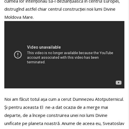
culmea lor intenționau să-l dezlănțuiască în centrul Europei,
distrugînd astfel chiar centrul construcției noii lumi Divine
Moldova Mare.
Noi am făcut totul așa cum a cerut Dumnezeu Atotputernicul.
Și pentru aceasta El ne-a dat ocazia de a merge mai
departe, de a începe construirea unei noi lumi Divine
unificate pe planeta noastră. Anume de aceea eu, Sveatoslav