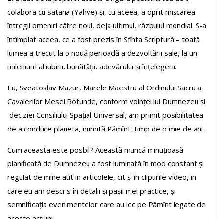
colabora cu satana (Yahve) și, cu aceea, a oprit mișcarea
întregii omeniri către noul, deja ultimul, răzbuiul mondial. S-a
întîmplat aceea, ce a fost prezis în Sfînta Scriptură – toată
lumea a trecut la o nouă perioadă a dezvoltării sale, la un
milenium al iubirii, bunătății, adevărului și înțelegerii.
Eu, Sveatoslav Mazur, Marele Maestru al Ordinului Sacru a
Cavalerilor Mesei Rotunde, conform voinței lui Dumnezeu și
deciziei Consiliului Spațial Universal, am primit posibilitatea
de a conduce planeta, numită Pămînt, timp de o mie de ani.
Cum aceasta este posbil? Această muncă minuțioasă
planificată de Dumnezeu a fost luminată în mod constant și
regulat de mine atît în articolele, cît și în clipurile video, în
care eu am descris în detalii și pașii mei practice, și
semnificația evenimentelor care au loc pe Pămînt legate de
aceste acțiuni.