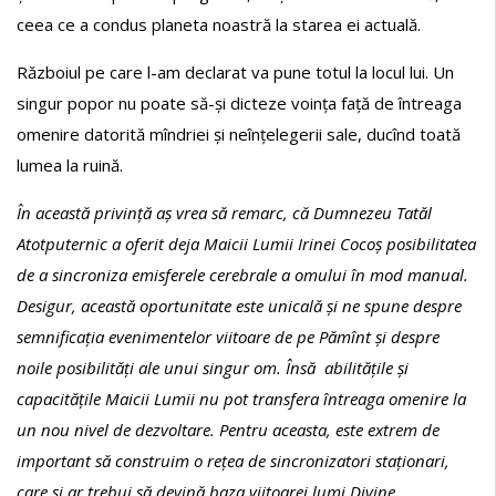
ceea ce a condus planeta noastră la starea ei actuală.
Războiul pe care l-am declarat va pune totul la locul lui. Un
singur popor nu poate să-și dicteze voința față de întreaga
omenire datorită mîndriei și neînțelegerii sale, ducînd toată
lumea la ruină.
În această privință aș vrea să remarc, că Dumnezeu Tatăl
Atotputernic a oferit deja Maicii Lumii Irinei Cocoș posibilitatea
de a sincroniza emisferele cerebrale a omului în mod manual.
Desigur, această oportunitate este unicală și ne spune despre
semnificația evenimentelor viitoare de pe Pămînt și despre
noile posibilități ale unui singur om. Însă abilitățile și
capacitățile Maicii Lumii nu pot transfera întreaga omenire la
un nou nivel de dezvoltare. Pentru aceasta, este
extrem de
important
să construim o rețea de sincronizatori staționari,
care și ar trebui să devină baza viitoarei lumi Divine