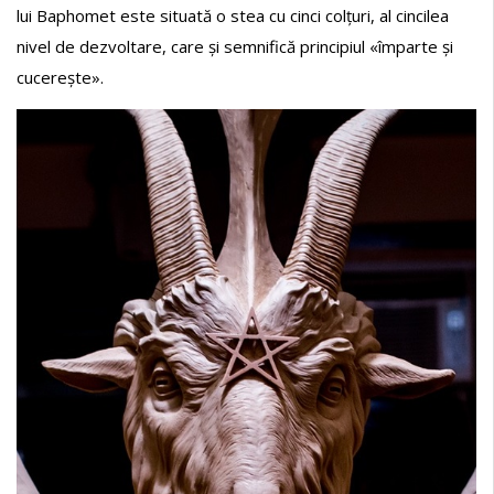
lui Baphomet este situată o stea cu cinci colțuri, al cincilea
nivel de dezvoltare, care și semnifică principiul «împarte și
cucerește».