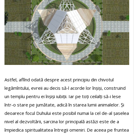
Astfel, aflînd odată despre acest principiu din chivotul
legămîntului, evreii au decis să-l acorde lor înșiși, construind
un templu pentru ei înșiși iubiții. Iar pe toți ceilalți să-i lese
într-o stare pe jumătate, adică în starea lumii animalelor. Și
deoarece focul Duhului este posibil numai la cel de-al șaselea
nivel al dezvoltării, sarcina lor principală astăzi este de a
împiedica spiritualitatea întregii omeniri. De aceea pe fruntea