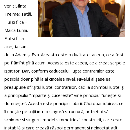
venit Sfînta
Treime: Tatăl,
Fiul și fiica –
Maica Lumii.
Fiul și fiica –
aceștia sunt
de la Adam și Eva. Aceasta este o dualitate, aceea, ce a fost
pe Pămînt pînă acum. Aceasta este aceea, ce a creat șarpele
ispititor. Dar, conform caduceului, lupta contrariilor este
posibilă doar pînă la al cincelea nivel. Nivelul al șaselea
presupune sfîrșitul luptei contrariilor, căci la schimbul luptei și
a principiului “împarte și cucerește” vine principiul “unește și
domnește”. Acesta este principiul iubirii. Căci doar iubirea, ce
îi unește pe toții într-o singură structură, ar trebui să
schimbe și singurul model simmetric al construirii, care este
instabilă și care crează război permanent și neîncetat atît