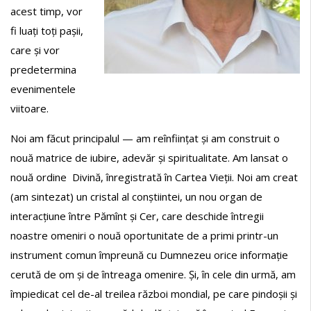
acest timp, vor
fi luați toți pașii,
care și vor
predetermina
evenimentele
viitoare.
Noi am făcut principalul — am reînființat și am construit o
nouă matrice de iubire, adevăr și spiritualitate. Am lansat o
nouă ordine Divină, înregistrată în Cartea Vieții. Noi am creat
(am sintezat) un cristal al conștiintei, un nou organ de
interacțiune între Pămînt și Cer, care deschide întregii
noastre omeniri o nouă oportunitate de a primi printr-un
instrument comun împreună cu Dumnezeu orice informație
cerută de om și de întreaga omenire. Și, în cele din urmă, am
împiedicat cel de-al treilea război mondial, pe care pindoșii și