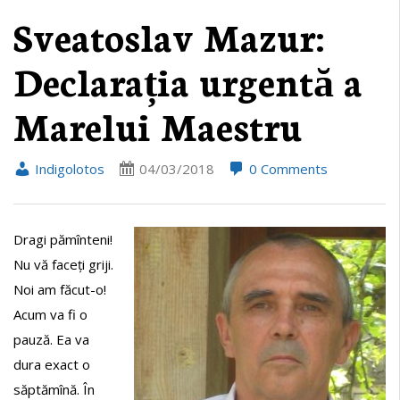
Sveatoslav Mazur:
Declarația urgentă a
Marelui Maestru
Indigolotos
04/03/2018
0 Comments
Dragi pămînteni!
Nu vă faceți griji.
Noi am făcut-o!
Acum va fi o
pauză. Ea va
dura exact o
săptămînă. În