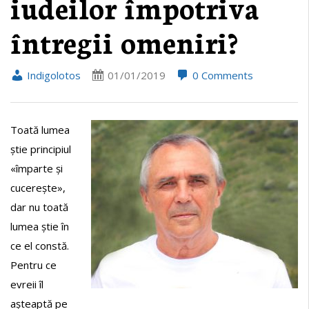
iudeilor împotriva
întregii omeniri?
Indigolotos
01/01/2019
0 Comments
Toată lumea
știe principiul
«împarte și
cucerește»,
dar nu toată
lumea știe în
ce el constă.
Pentru ce
evreii îl
așteaptă pe