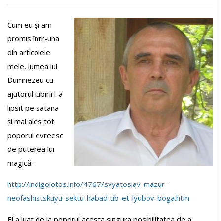
Cum eu și am
promis într-una
din articolele
mele, lumea lui
Dumnezeu cu
ajutorul iubirii l-a
lipsit pe satana
și mai ales tot
poporul evreesc
de puterea lui
magică.
http://indigolotos.info/4767/svyatoslav-mazur-
neofashistskuyu-sektu-habad-ub-et-lyubov-boga.htm
El a luat de la poporul acesta singura posibilitatea de a