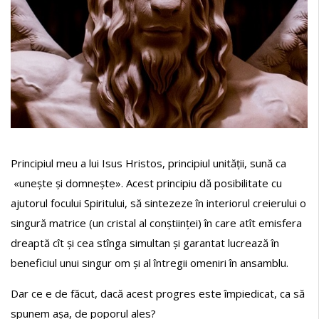
Principiul meu a lui Isus Hristos, principiul unității, sună ca
«unește și domnește». Acest principiu dă posibilitate cu
ajutorul focului Spiritului, să sintezeze în interiorul creierului o
singură matrice (un cristal al conștiinței) în care atît emisfera
dreaptă cît și cea stînga simultan și garantat lucrează în
beneficiul unui singur om și al întregii omeniri în ansamblu.
Dar ce e de făcut, dacă acest progres este împiedicat, ca să
spunem așa, de poporul ales?