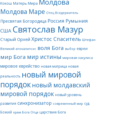
Молдова
Матерь Мира
Кокош
Молдова Маре
Отец Вседержитель
Россия
Румыния
Пресвятая Богородица
Святослав Мазур
США
Христос Спаситель
Старый Орхей
Штефан
воля Бога
евреи
Великий
апокалипсис
выбор
мир истины
мир Бога
мировая закулиса
мировое еврейство
новая матрица
новая
новый мировой
реальность
порядок
новый молдавский
мировой порядок
новый уровень
синхронизатор
развития
суд
современный мир
царствие Бога
Божий
храм Бога Отца