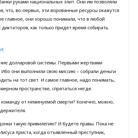
 банки руками национальных элит. Они им позволяли
ая, что, во-первых, эти ворованные ресурсы окажутся
мое главное, они хорошо понимали, что в любой
 диктаторов, как только придет время собирать
yE
ение долларовой системы. Первыми жертвами
 Ибо они выполнили свою миссию – собрали деньги
одить на тот свет. И самое главное, надо понимать,
хмерном пространстве, спрятаться негде.
о команду от неминуемой смерти? Конечно, можно,
едержителя.
донки такую привилегию? И будете правы. Пока не
Иисуса Христа, когда отъявленный преступник,