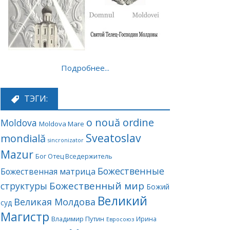
Подробнее...
ТЭГИ:
o nouă ordine
Moldova
Moldova Mare
Sveatoslav
mondială
sincronizator
Mazur
Бог Отец Вседержитель
Божественные
Божественная матрица
Божественный мир
структуры
Божий
Великий
Великая Молдова
суд
Магистр
Владимир Путин
Ирина
Евросоюз