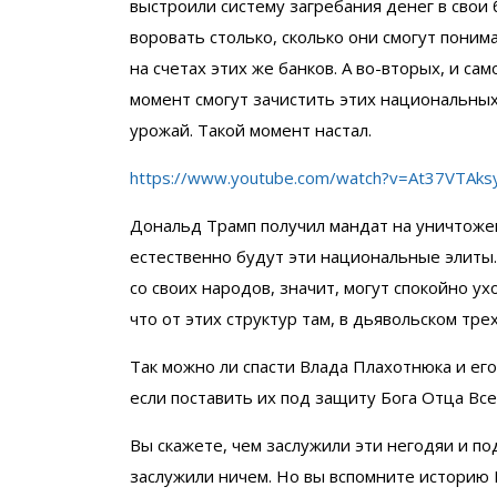
выстроили систему загребания денег в свои
воровать столько, сколько они смогут поним
на счетах этих же банков. А во-вторых, и са
момент смогут зачистить этих национальных
урожай. Такой момент настал.
https://www.youtube.com/watch?v=At37VTAks
Дональд Трамп получил мандат на уничтож
естественно будут эти национальные элиты.
со своих народов, значит, могут спокойно ух
что от этих структур там, в дьявольском тре
Так можно ли спасти Влада Плахотнюка и ег
если поставить их под защиту Бога Отца Вс
Вы скажете, чем заслужили эти негодяи и по
заслужили ничем. Но вы вспомните историю 