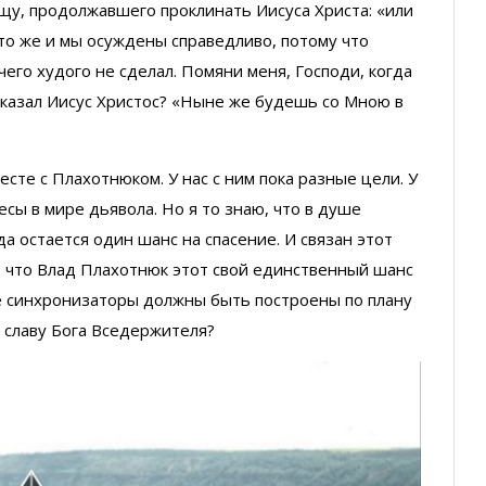
щу, продолжавшего проклинать Иисуса Христа: «или
 то же и мы осуждены справедливо, потому что
его худого не сделал. Помяни меня, Господи, когда
сказал Иисус Христос? «Ныне же будешь со Мною в
сте с Плахотнюком. У нас с ним пока разные цели. У
есы в мире дьявола. Но я то знаю, что в душе
а остается один шанс на спасение. И связан этот
, что Влад Плахотнюк этот свой единственный шанс
ые синхронизаторы должны быть построены по плану
о славу Бога Вседержителя?