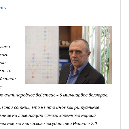
nts
нгами
кого
ила
сть в
действии
е
то антинародное действие – 5 миллиардов долларов.
сной сотни», это не что иное как ритуальное
енное на ликвидацию самого коренного народа
ях нового Еврейского государства Израиля 2.0.