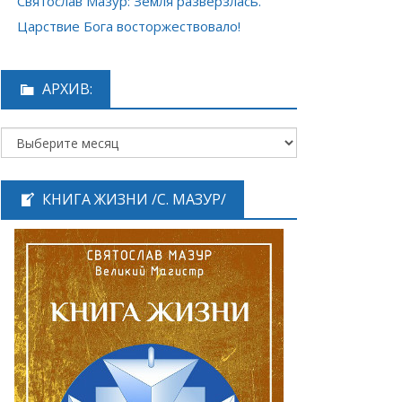
Святослав Мазур: Земля разверзлась.
Царствие Бога восторжествовало!
АРХИВ:
КНИГА ЖИЗНИ /С. МАЗУР/