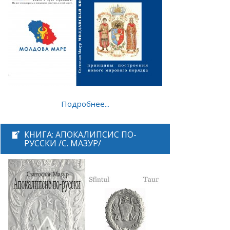
Подробнее...
КНИГА: АПОКАЛИПСИС ПО-
РУССКИ /С. МАЗУР/