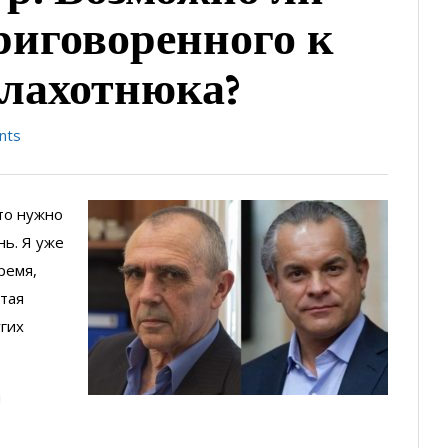
риговоренного к
Плахотнюка?
nts
то нужно
нь. Я уже
ремя,
етая
гих
я