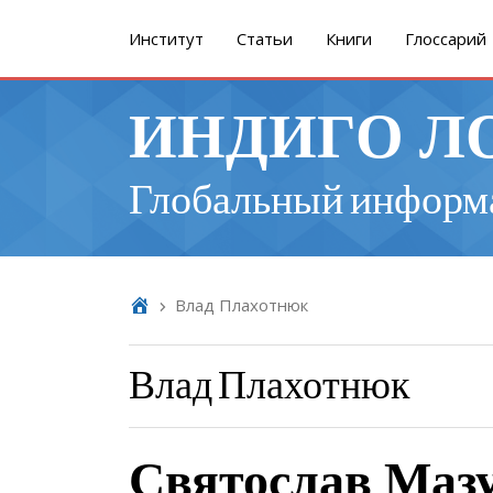
Институт
Cтатьи
Книги
Глоссарий
ИНДИГО Л
Глобальный информ
Влад Плахотнюк
Влад Плахотнюк
Святослав Мазу