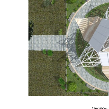
Синхрониз