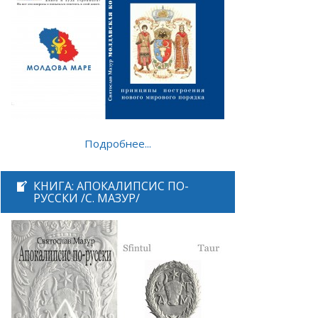
Подробнее...
КНИГА: АПОКАЛИПСИС ПО-
РУССКИ /С. МАЗУР/