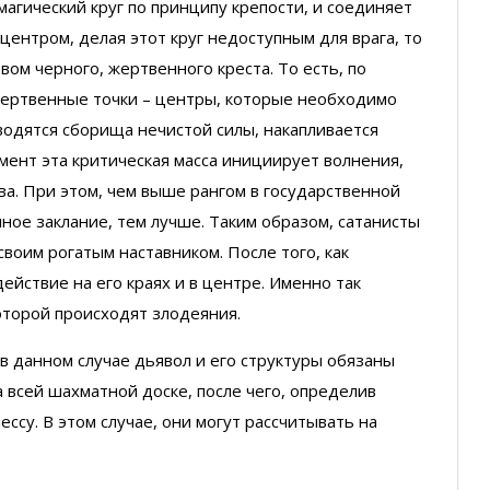
магический круг по принципу крепости, и соединяет
центром, делая этот круг недоступным для врага, то
вом черного, жертвенного креста. То есть, по
жертвенные точки – центры, которые необходимо
водятся сборища нечистой силы, накапливается
мент эта критическая масса инициирует волнения,
ва. При этом, чем выше рангом в государственной
ое заклание, тем лучше. Таким образом, сатанисты
воим рогатым наставником. После того, как
йствие на его краях и в центре. Именно так
оторой происходят злодеяния.
 в данном случае дьявол и его структуры обязаны
 всей шахматной доске, после чего, определив
ссу. В этом случае, они могут рассчитывать на