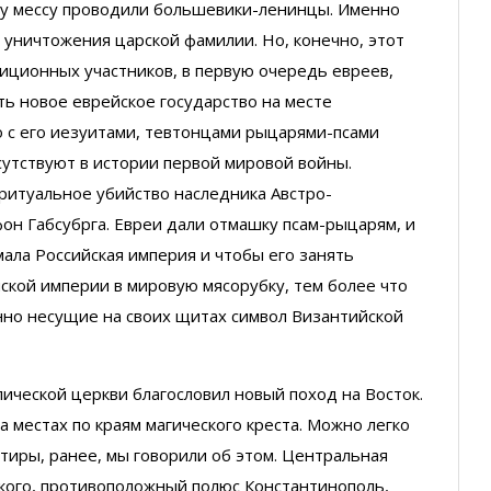
эту мессу проводили большевики-ленинцы. Именно
 уничтожения царской фамилии. Но, конечно, этот
иционных участников, в первую очередь евреев,
ть новое еврейское государство на месте
 с его иезуитами, тевтонцами рыцарями-псами
сутствуют в истории первой мировой войны.
ритуальное убийство наследника Австро-
н Габсубрга. Евреи дали отмашку псам-рыцарям, и
мала Российская империя и чтобы его занять
ской империи в мировую мясорубку, тем более что
нно несущие на своих щитах символ Византийской
лической церкви благословил новый поход на Восток.
а местах по краям магического креста. Можно легко
иры, ранее, мы говорили об этом. Центральная
кого, противоположный полюс Константинополь,