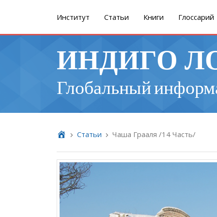
Институт
Cтатьи
Книги
Глоссарий
ИНДИГО Л
Глобальный информ
Cтатьи
Чаша Грааля /14 Часть/