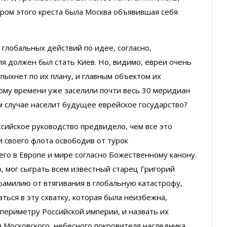
тром этого креста была Москва объявившая себя
 глобальных действий по идее, согласно,
я должен был стать Киев. Но, видимо, евреи очень
пыхнет по их плану, и главным объектом их
тому времени уже заселили почти весь 30 меридиан
м случае населит будущее еврейское государство?
ссийское руководство предвидело, чем все это
 своего флота освободив от турок
го в Европе и мире согласно Божественному канону.
о, мог сыграть всем известный старец Григорий
фамилию от втягивания в глобальную катастрофу,
ться в эту схватку, которая была неизбежна,
 периметру Российской империи, и назвать их
я Московского, небесного покровителя наследника