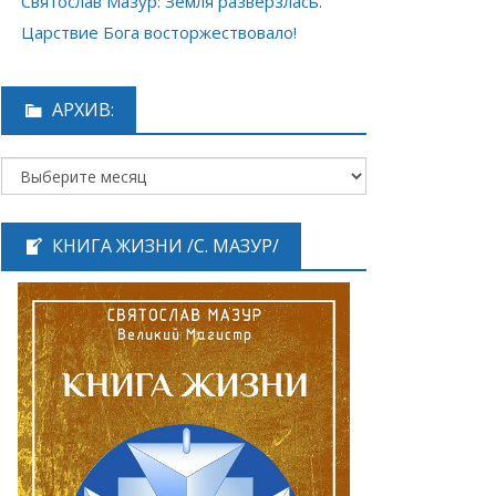
Святослав Мазур: Земля разверзлась.
Царствие Бога восторжествовало!
АРХИВ:
КНИГА ЖИЗНИ /С. МАЗУР/