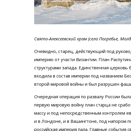
Свято-Алексеевский храм (село Погребье, Молд
Очевидно, старец, действующий под руково
империю от участи Византии. План Распутин
структурами запада. Единственная церковь 
входила в состав империи под названием Бес
второй мировой войны и был разрушен фаш
Очередная операция по развалу России была 
первую мировую войну план старца не срабо
массу и под непосредственным контролем ев
и в Лондоне, и в Вашингтоне, под напором 
российская империя пала. Главные события 