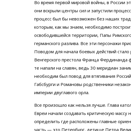
Во время первой мировой войны, в России 
они вскрыли центры сил и запустили процесс
процесс был бы невозможен без наших трад
которым, как мы знаем, необходимо построи
освободившейся территории, Папы Римского
германского разлива. Все эти персонажи при
Поводом для начала боевых действий стало 
Венгерского престола Франца Фердинанда фо
те напали на славян, ведь 30 меридиан зани
необходим был повод для втягивания Россий
Габсбурги и Романовы родственники незако
империи двуглавого орла.
Все произошло как нельзя лучше. Глава като
Евреи начали создавать критическую массу н
определить где расположены главные ориент
часть — это Петербург, детище Петра Вели