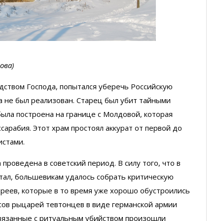
ова)
дством Господа, попытался уберечь Российскую
а не был реализован. Старец был убит тайными
была построена на границе с Молдовой, которая
сарабия. Этот храм простоял аккурат от первой до
истами.
проведена в советский период. В силу того, что в
тал, большевикам удалось собрать критическую
реев, которые в то время уже хорошо обустроились
псов рыцарей тевтонцев в виде германской армии
связанные с ритуальным убийством произошли