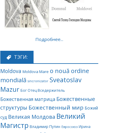
Подробнее...
ТЭГИ:
o nouă ordine
Moldova
Moldova Mare
Sveatoslav
mondială
sincronizator
Mazur
Бог Отец Вседержитель
Божественные
Божественная матрица
Божественный мир
структуры
Божий
Великий
Великая Молдова
суд
Магистр
Владимир Путин
Ирина
Евросоюз