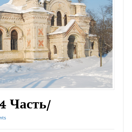
4 Часть/
nts