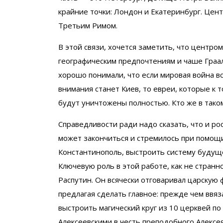
крайние точки: Лондон и Екатеринбург. Цен
Третьим Римом.
В этой связи, хочется заметить, что центром
географическим предпочтениям и чаше Граал
хорошо понимали, что если мировая война вс
внимания станет Киев, то евреи, которые к 
будут уничтожены полностью. Кто же в тако
Справедливости ради надо сказать, что и ро
может закончиться и стремилось при помощи
Константинополь, выстроить систему будуще
Ключевую роль в этой работе, как не странн
Распутин. Он всячески отговаривал царскую 
предлагая сделать главное: прежде чем ввяза
выстроить магический круг из 10 церквей по
Алексеевскими в честь преподобного Алексе