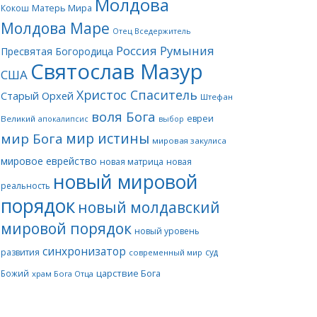
Молдова
Матерь Мира
Кокош
Молдова Маре
Отец Вседержитель
Россия
Румыния
Пресвятая Богородица
Святослав Мазур
США
Христос Спаситель
Старый Орхей
Штефан
воля Бога
евреи
Великий
апокалипсис
выбор
мир истины
мир Бога
мировая закулиса
мировое еврейство
новая матрица
новая
новый мировой
реальность
порядок
новый молдавский
мировой порядок
новый уровень
синхронизатор
развития
суд
современный мир
царствие Бога
Божий
храм Бога Отца